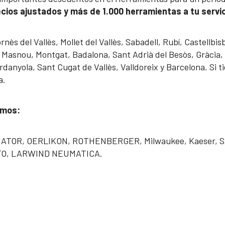
cios ajustados y más de 1.000 herramientas a tu servic
s del Vallès, Mollet del Vallès, Sabadell, Rubí, Castellbis
 El Masnou, Montgat, Badalona, Sant Adrià del Besòs, Gràcia
rdanyola, Sant Cugat de Vallès, Valldoreix y Barcelona. Si
a.
amos:
 MATOR, OERLIKON, ROTHENBERGER, Milwaukee, Kaeser,
TO, LARWIND NEUMATICA.