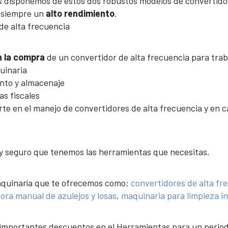
s disponemos de estos dos robustos modelos de convertido
o siempre un
alto rendimiento
.
 de alta frecuencia
en la compra
de un convertidor de alta frecuencia para trab
quinaria
nto y almacenaje
as fiscales
e en el manejo de convertidores de alta frecuencia y en ca
y seguro que tenemos las herramientas que necesitas.
aquinaría que te ofrecemos como:
convertidores de alta fr
ora manual de azulejos y losas
,
maquinaria para limpieza in
mportantes descuentos en el Herramientas para un periodo