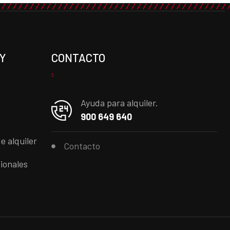
Y
CONTACTO
Ayuda para alquiler.
900 649 640
e alquiler
Contacto
ionales