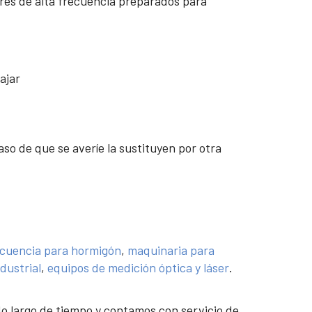
res de alta frecuencia preparados para
ajar
so de que se averíe la sustituyen por otra
ecuencia para hormigón
,
maquinaria para
dustrial
,
equipos de medición óptica y láser
.
 largo de tiempo y contamos con servicio de