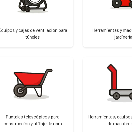
Equipos y cajas de ventilación para
Herramientas y maqu
túneles
jardinerí
Puntales telescópicos para
Herramientas, equipos
construcción y utillaje de obra
de manuten