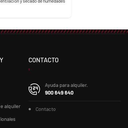
ventilación y secado de humedades
Y
CONTACTO
Ayuda para alquiler.
900 649 640
e alquiler
Contacto
ionales