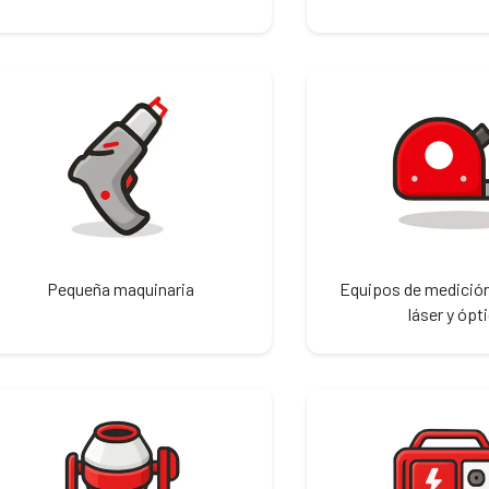
Pequeña maquinaria
Equipos de medición
láser y ópt