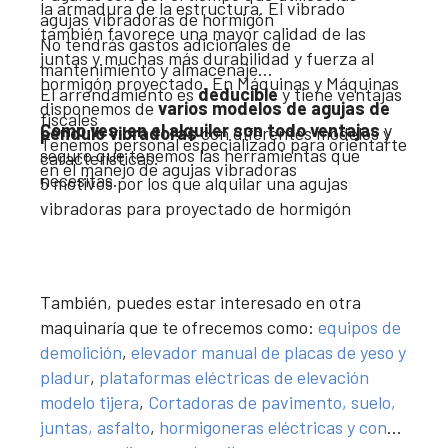
la armadura de la estructura. El vibrado
agujas vibradoras de hormigón
también favorece una mayor calidad de las
No tendrás gastos adicionales de
juntas y muchas más durabilidad y fuerza al
mantenimiento y almacenaje
hormigón proyectado. En Máquinas y Máquinas
El arrendamiento es
deducible
y tiene ventajas
disponemos de
varios modelos de agujas de
fiscales
Como ves, en el alquiler son todo ventajas
y
péndulo vibradoras
con diferentes modelos y
Tenemos personal especializado para orientarte
seguro que tenemos las herramientas que
características.
en el manejo de agujas vibradoras
necesitas.
5 motivos por los que alquilar una agujas
vibradoras para proyectado de hormigón
También, puedes estar interesado en otra
maquinaría que te ofrecemos como:
equipos de
demolición
,
elevador manual de placas de yeso y
pladur
,
plataformas eléctricas de elevación
modelo tijera
,
Cortadoras de pavimento, suelo,
juntas, asfalto
,
hormigoneras eléctricas y con