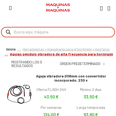
Inicio
Herramientas y maquinaria para el hormigón y morteros
Agujas péndulo vibradora de alta frecuencia para hormigón
MOSTRANDO LOS 5
ORDEN PREDETERMINADO
RESULTADOS
Aguja vibradora Ø38mm con convertidor
incorporado, 230 v
Oferta FLASH 24H
Mínimo 2 días
43,50
€
33,50
€
Por semanas
Larga temporada
134,00
€
93,80
€