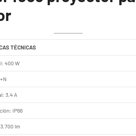
or
CAS TÉCNICAS
l: 400 W
F+N
: 3,4 A
ción: IP66
33.700 lm