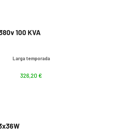
-380v 100 KVA
s
Larga temporada
326,20
€
 3x36W