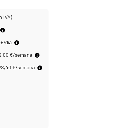
n IVA)
0
€
/día
2,00
€
/semana
78,40
€
/semana