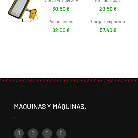
Oferta FLASH 24H
Mínimo 2 días
30,50
€
20,50
€
Por semanas
Larga temporada
82,00
€
57,40
€
MÁQUINAS Y MÁQUINAS.