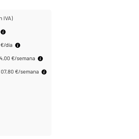
n IVA)
0
€
/día
4,00
€
/semana
107,80
€
/semana