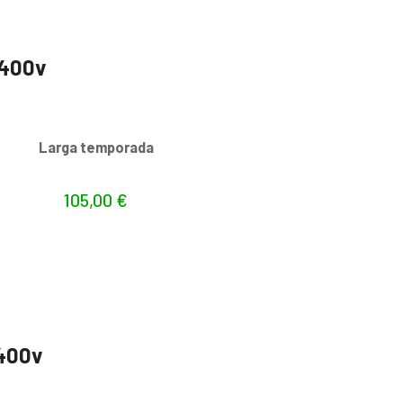
 400v
s
Larga temporada
105,00
€
 400v