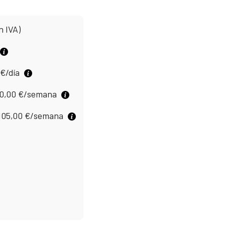
n IVA)
€
/día
0,00
€
/semana
105,00
€
/semana