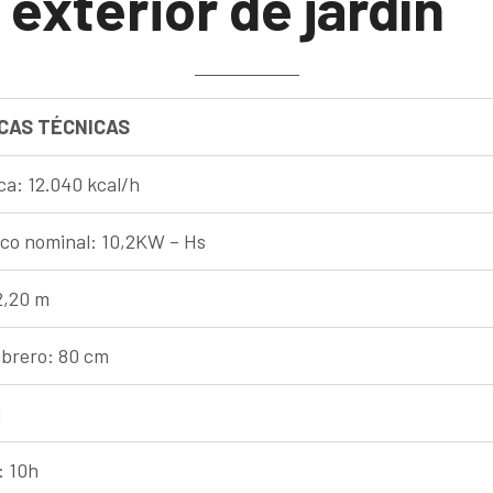
 exterior de jardín
CAS TÉCNICAS
ca: 12.040 kcal/h
ico nominal: 10,2KW – Hs
2,20 m
brero: 80 cm
g
: 10h