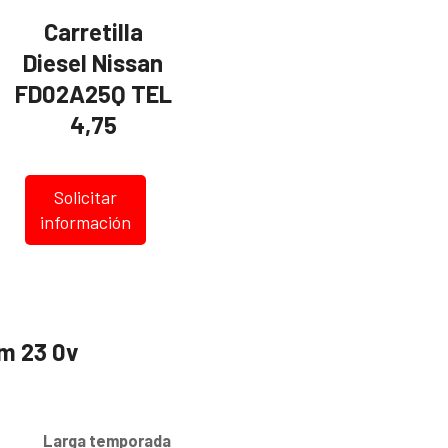
Carretilla
Diesel Nissan
FD02A25Q TEL
4,75
Solicitar
información
 m 23 0v
s
Larga temporada