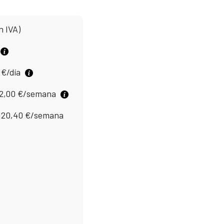
n IVA)
0
€
/día
2,00
€
/semana
120,40
€
/semana