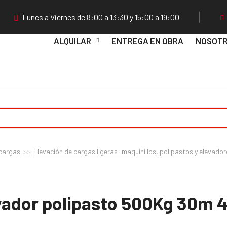
Lunes a Viernes de 8:00 a 13:30 y 15:00 a 19:00
ALQUILAR
ENTREGA EN OBRA
NOSOT
 cargas
Elevación de cargas ligeras: maquinillos, polipastos y elevado
vador polipasto 500Kg 30m 