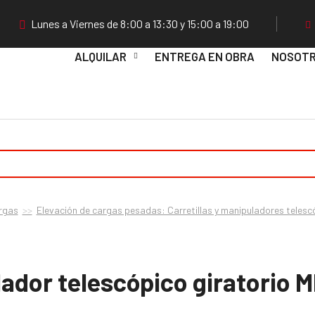
Lunes a Viernes de 8:00 a 13:30 y 15:00 a 19:00
ALQUILAR
ENTREGA EN OBRA
NOSOT
rgas
Elevación de cargas pesadas: Carretillas y manipuladores telesc
ador telescópico giratorio 