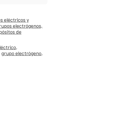
 eléctricos y
rupos electrógenos,
pósitos de
léctrico
,
,
grupo electrógeno
,