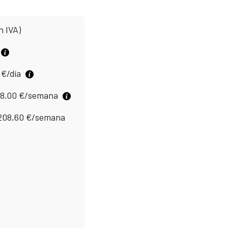
n IVA)
0
€
/día
98,00
€
/semana
208,60
€
/semana