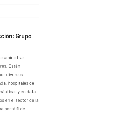
cción: Grupo
 suministrar
ares. Están
por diversos
nda, hospitales de
náuticas y en data
s en el sector de la
ma portátil de