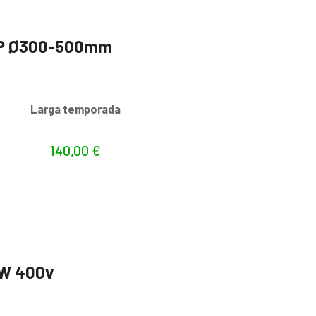
3HP Ø300-500mm
s
Larga temporada
140,00
€
KW 400v