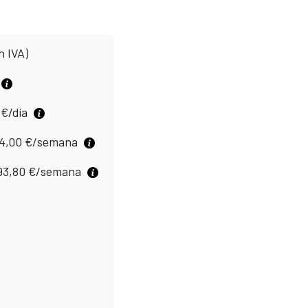
n IVA)
0
€
/día
4,00
€
/semana
93,80
€
/semana