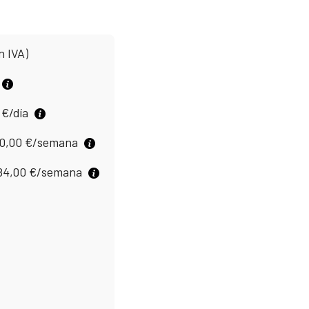
n IVA)
0
€
/día
0,00
€
/semana
84,00
€
/semana