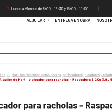
Lunes a Viernes de 8:00 a 13:30 y 15:00 a 19:00
ALQUILAR
ENTREGA EN OBRA
NOSOT
llos
Martillos eléctricos demoledores, perforadores, picadores y talad
Alquiler de Martillo picador para racholas – Raspadora 3,2Kg 3,8J
picador para racholas – Ras