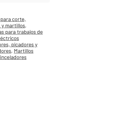
para corte,
 y martillos
,
s para trabajos de
léctricos
res, picadores y
dores
,
Martillos
cinceladores