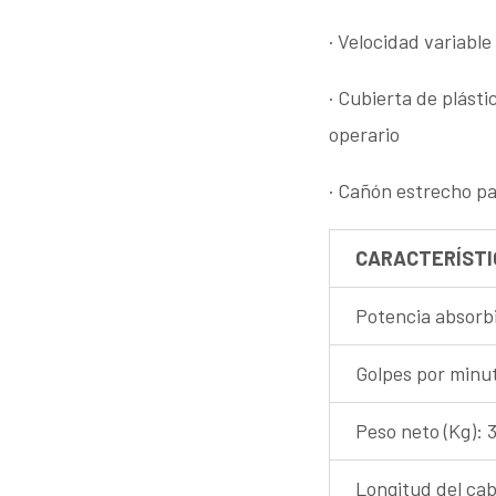
·
Velocidad variable
·
Cubierta de plástic
operario
·
Cañón estrecho pa
CARACTERÍSTI
Potencia absorbi
Golpes por minut
Peso neto (Kg): 
Longitud del cabl