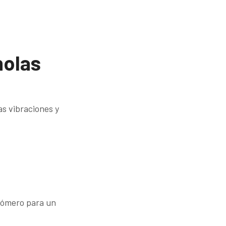
holas
as vibraciones y
tómero para un