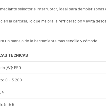
 mediante selector e interruptor, ideal para demoler zonas 
o en la carcasa, lo que mejora la refrigeración y evita desca
ra un manejo de la herramienta más sencillo y cómodo.
CAS TÉCNICAS
da (W): 550
o: 0 – 3.200
3.4
e (m): 5