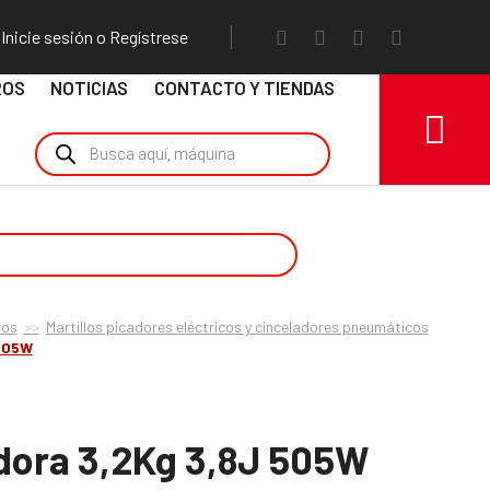
Inicie sesión o Regístrese
ROS
NOTICIAS
CONTACTO Y TIENDAS
ros
Martillos picadores eléctricos y cinceladores pneumáticos
 505W
padora 3,2Kg 3,8J 505W