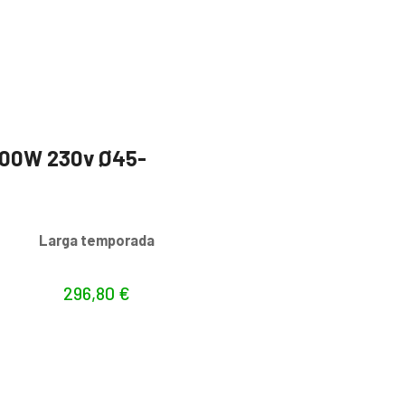
.300W 230v Ø45-
s
Larga temporada
296,80
€