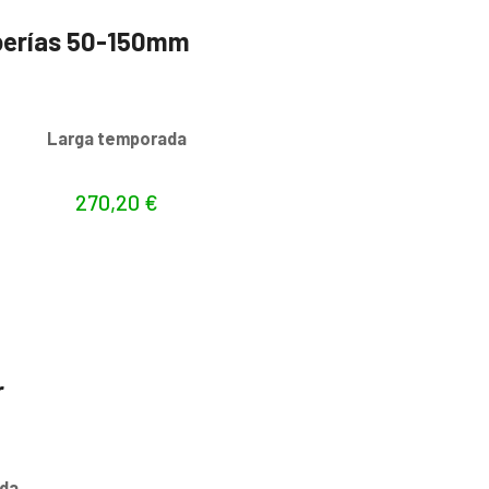
uberías 50-150mm
s
Larga temporada
270,20
€
r
da