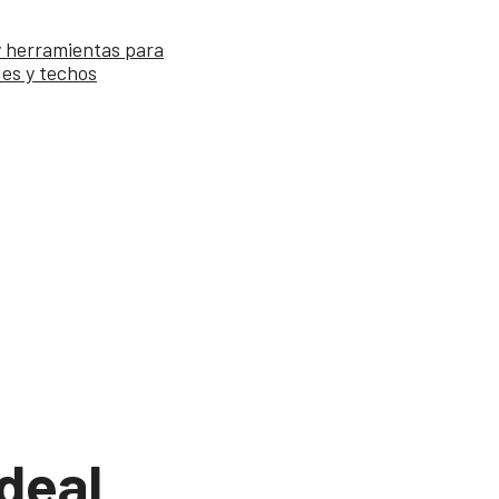
y herramientas para
des y techos
deal