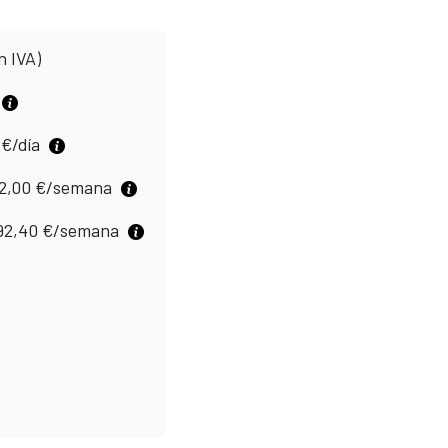
n IVA)
0
€
/día
2,00
€
/semana
92,40
€
/semana