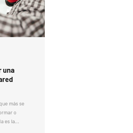
r una
ared
 que más se
formar o
da es la…