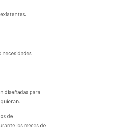
 existentes.
as necesidades
ón diseñadas para
equieran.
pos de
urante los meses de