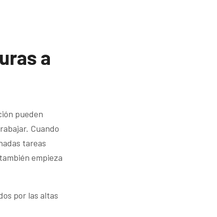
uras a
cción pueden
trabajar. Cuando
inadas tareas
, también empieza
os por las altas