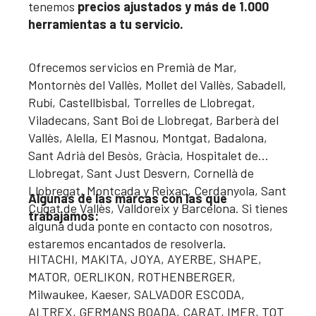
tenemos
precios ajustados y más de 1.000
herramientas a tu servicio.
Ofrecemos servicios en Premià de Mar,
Montornès del Vallès, Mollet del Vallès, Sabadell,
Rubí, Castellbisbal, Torrelles de Llobregat,
Viladecans, Sant Boi de Llobregat, Barberà del
Vallès, Alella, El Masnou, Montgat, Badalona,
Sant Adrià del Besòs, Gràcia, Hospitalet de
Llobregat, Sant Just Desvern, Cornellà de
Llobregat, Montcada y Reixac, Cerdanyola, Sant
Algunas de las marcas con las que
Cugat de Vallès, Valldoreix y Barcelona. Si tienes
trabajamos:
alguna duda ponte en contacto con nosotros,
estaremos encantados de resolverla.
HITACHI, MAKITA, JOYA, AYERBE, SHAPE,
MATOR, OERLIKON, ROTHENBERGER,
Milwaukee, Kaeser, SALVADOR ESCODA,
ALTREX, GERMANS BOADA, CARAT, IMER, TOT