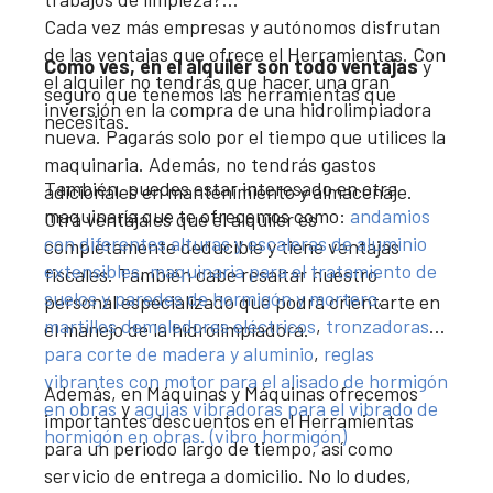
Cada vez más empresas y autónomos disfrutan
de las ventajas que ofrece el Herramientas. Con
Como ves, en el alquiler son todo ventajas
y
el alquiler no tendrás que hacer una gran
seguro que tenemos las herramientas que
inversión en la compra de una hidrolimpiadora
necesitas.
nueva. Pagarás solo por el tiempo que utilices la
maquinaria. Además, no tendrás gastos
También, puedes estar interesado en otra
adicionales en mantenimiento y almacenaje.
maquinaría que te ofrecemos como:
andamios
Otra ventaja es que el alquiler es
con diferentes alturas y escaleras de aluminio
completamente deducible y tiene ventajas
extensibles
,
maquinaria para el tratamiento de
fiscales. También cabe resaltar nuestro
suelos y paredes de hormigón y mortero
,
personal especializado que podrá orientarte en
martillos demoledores eléctricos
,
tronzadoras
el manejo de la hidrolimpiadora.
para corte de madera y aluminio
,
reglas
vibrantes con motor para el alisado de hormigón
Además, en Máquinas y Máquinas ofrecemos
en obras
y
agujas vibradoras para el vibrado de
importantes descuentos en el Herramientas
hormigón en obras. (vibro hormigón)
para un periodo largo de tiempo, así como
servicio de entrega a domicilio. No lo dudes,