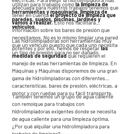
eléctricas. Para elegir la hidrolimpiadora más
utilizan para trabajos como
la limpieza de
adecuada para nuestros trabajos tenemos que
herramientas y maquinaria, limpieza de
tener en cuenta
el proyecto de limpieza que
paredes, suelos, piscinas, jardines y
vamos a realizar.
Esto nos facilitará
vehículos
.
información sobre los bares de presión que
necesitamos. No es lo mismo limpiar una pared
Las hidrolimpiadoras son herramientas muy
que un vehículo puesto que cada uno necesita
potentes y por ello, hemos de respetar
las
un tipo de presión para no ser dañado.
medidas de seguridad
que requieren el
manejo de estas herramientas de limpieza. En
Máquinas y Máquinas disponemos de una gran
gama de hidrolimpiadoras con diferentes
características, bares de presión, eléctricas, a
motor y con ruedas para su fácil transporte.
También tenemos un grupo de agua caliente
con remolque para trabajos con
hidrolimpiadoras exigentes donde se necesita
de agua caliente para una limpieza óptima.
¿Por qué alquilar una hidrolimpiadora para
trabajos de limpieza?