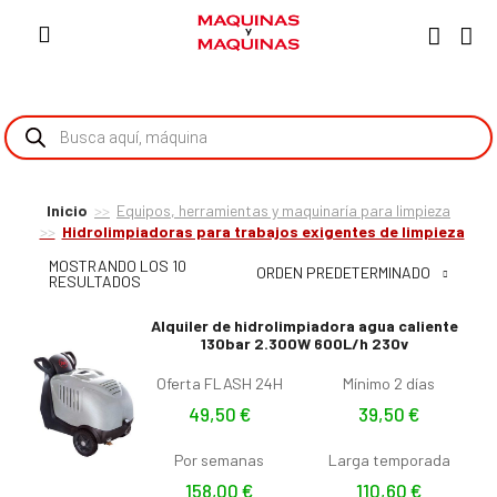
Inicio
Equipos, herramientas y maquinaría para limpieza
Hidrolimpiadoras para trabajos exigentes de limpieza
MOSTRANDO LOS 10
ORDEN PREDETERMINADO
RESULTADOS
Alquiler de hidrolimpiadora agua caliente
130bar 2.300W 600L/h 230v
Oferta FLASH 24H
Mínimo 2 días
49,50
€
39,50
€
Por semanas
Larga temporada
158,00
€
110,60
€