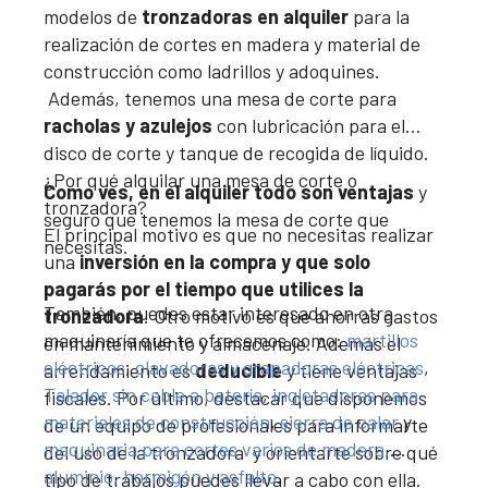
modelos de
tronzadoras en alquiler
para la
realización de cortes en madera y material de
construcción como ladrillos y adoquines.
Además, tenemos una mesa de corte para
racholas y azulejos
con lubricación para el
disco de corte y tanque de recogida de líquido.
¿Por qué alquilar una mesa de corte o
Como ves, en el alquiler todo son ventajas
y
tronzadora?
seguro que tenemos la mesa de corte que
El principal motivo es que no necesitas realizar
necesitas.
una
inversión en la compra y que solo
pagarás por el tiempo que utilices la
También, puedes estar interesado en otra
tronzadora
. Otro motivo es que ahorras gastos
maquinaría que te ofrecemos como:
martillos
en mantenimiento y almacenaje. Además el
eléctricos
,
clavadoras y grapadoras eléctricas
,
arrendamiento es
deducible
y tiene ventajas
Talador sin cable a batería
,
ingletadoras para
fiscales. Por último, destacar que disponemos
materiales de construcción
,
sierra de calar
y
de un equipo de profesionales para informarte
maquinaria para cortes varios de madera,
del uso de la tronzadora y orientarte sobre qué
aluminio, hormigón y asfalto
.
tipo de trabajos puedes llevar a cabo con ella.