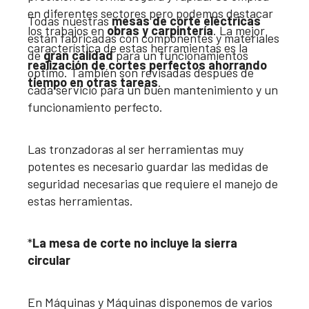
en diferentes sectores pero podemos destacar
Todas nuestras
mesas de corte eléctricas
los trabajos en
obras y carpintería
. La mejor
están fabricadas con componentes y materiales
característica de estas herramientas es la
de
gran calidad
para un funcionamientos
realización de cortes perfectos ahorrando
optimo. También son revisadas después de
tiempo en otras tareas
.
cada servicio para un buen mantenimiento y un
funcionamiento perfecto.
Las tronzadoras al ser herramientas muy
potentes es necesario guardar las medidas de
seguridad necesarias que requiere el manejo de
estas herramientas.
*
La mesa de corte no incluye la sierra
circular
En Máquinas y Máquinas disponemos de varios